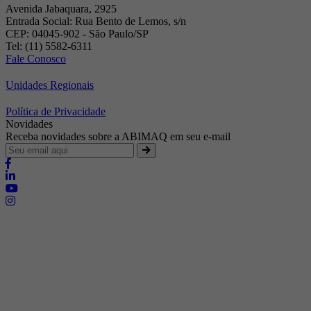
Avenida Jabaquara, 2925
Entrada Social: Rua Bento de Lemos, s/n
CEP: 04045-902 - São Paulo/SP
Tel: (11) 5582-6311
Fale Conosco
Unidades Regionais
Política de Privacidade
Novidades
Receba novidades sobre a ABIMAQ em seu e-mail
Brasília - Distrito Federal
Endereço:
SHIS - QI 11 - Bloco "S"
E-mail:
relgov@abimaq.org.br
Belo Horizonte - Minas Gerais