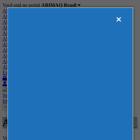
Você está no portal
ABIMAQ Brasil
ABIMAQ Brasil
ABIMAQ Minas Gerais
ABIMAQ Norte-Nordeste
ABIMAQ Paraná
ABIMAQ Piracicaba
ABIMAQ Ribeirão Preto
ABIMAQ Rio de Janeiro
ABIMAQ Rio Grande do Sul
ABIMAQ Santa Catarina
ABIMAQ São Paulo
ABIMAQ Vale do Paraíba
Escritório de Relações Governamentais
Login
Quero me associar
Sobre
Nossos Serviços
Agenda
Feiras
Cursos
Academia
Blog
Imprensa
Contato
Agenda
Voltar