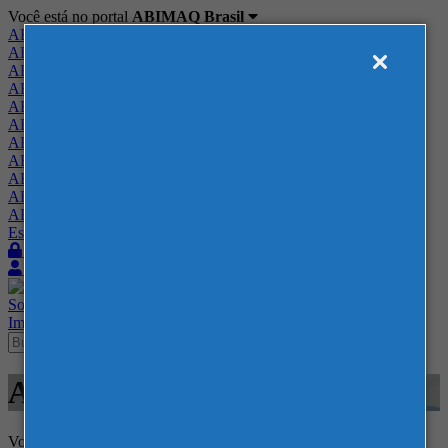
Você está no portal
ABIMAQ Brasil
ABIMAQ Brasil
ABIMAQ Minas Gerais
ABIMAQ Norte-Nordeste
ABIMAQ Paraná
ABIMAQ Piracicaba
ABIMAQ Ribeirão Preto
ABIMAQ Rio de Janeiro
ABIMAQ Rio Grande do Sul
ABIMAQ Santa Catarina
ABIMAQ São Paulo
ABIMAQ Vale do Paraíba
Escritório de Relações Governamentais
Login
Quero me associar
Sobre
Nossos Serviços
Agenda
Feiras
Cursos
Academia
Blog
Imprensa
Contato
Agenda
Voltar