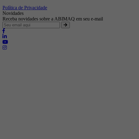
Política de Privacidade
Novidades
Receba novidades sobre a ABIMAQ em seu e-mail
Brasília - Distrito Federal
Endereço:
SHIS - QI 11 - Bloco "S"
E-mail:
relgov@abimaq.org.br
Belo Horizonte - Minas Gerais
Endereço:
Av. Getúlio Vargas, 446 Sala 701 - Bairro: Funcionários
Telefone:
(31) 3281-9518
Celular:
(31) 98364-9534
E-mail:
srmg@abimaq.org.br
Curitiba - Paraná