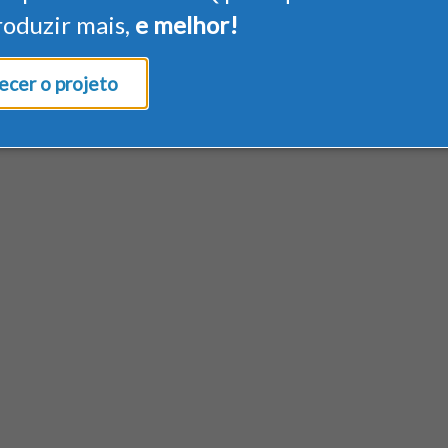
roduzir mais,
e melhor!
cer o projeto