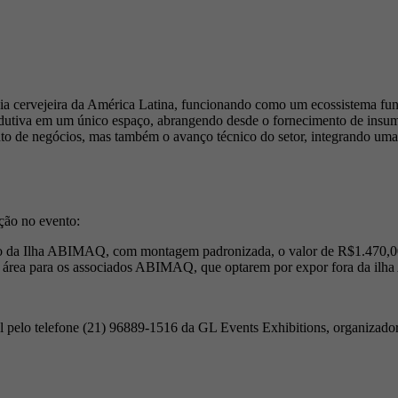
ia cervejeira da América Latina, funcionando como um ecossistema funda
odutiva em um único espaço, abrangendo desde o fornecimento de insumo
o de negócios, mas também o avanço técnico do setor, integrando uma 
ção no evento:
da Ilha ABIMAQ, com montagem padronizada, o valor de R$1.470,00 e i
a área para os associados ABIMAQ, que optarem por expor fora da ilh
ll pelo telefone (21) 96889-1516 da GL Events Exhibitions, organizad