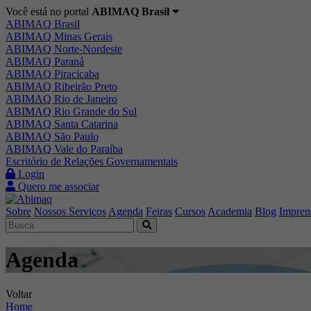
Você está no portal
ABIMAQ Brasil
ABIMAQ Brasil
ABIMAQ Minas Gerais
ABIMAQ Norte-Nordeste
ABIMAQ Paraná
ABIMAQ Piracicaba
ABIMAQ Ribeirão Preto
ABIMAQ Rio de Janeiro
ABIMAQ Rio Grande do Sul
ABIMAQ Santa Catarina
ABIMAQ São Paulo
ABIMAQ Vale do Paraíba
Escritório de Relações Governamentais
Login
Quero me associar
Sobre
Nossos Serviços
Agenda
Feiras
Cursos
Academia
Blog
Impren
Agenda
Voltar
Home