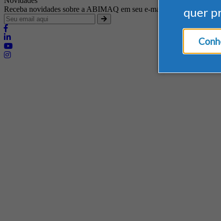
Novidades
quer p
Receba novidades sobre a ABIMAQ em seu e-mail
Conhe
Brasília - Distrito Federal
Endereço:
SHIS - QI 11 - Bloco "S"
E-mail:
relgov@abimaq.org.br
Belo Horizonte - Minas Gerais
Endereço:
Av. Getúlio Vargas, 446 Sala 701 - Bairro: Funcionários
Telefone:
(31) 3281-9518
Celular:
(31) 98364-9534
E-mail:
srmg@abimaq.org.br
Curitiba - Paraná
Endereço:
Av. Com. Franco, 1341
Telefone:
(41) 3223-4826