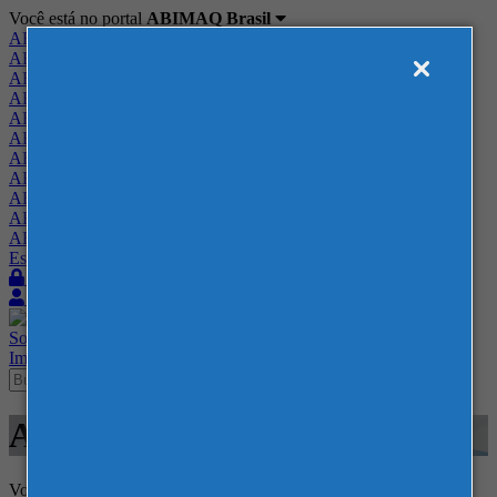
Você está no portal
ABIMAQ Brasil
ABIMAQ Brasil
ABIMAQ Minas Gerais
ABIMAQ Norte-Nordeste
ABIMAQ Paraná
ABIMAQ Piracicaba
ABIMAQ Ribeirão Preto
ABIMAQ Rio de Janeiro
ABIMAQ Rio Grande do Sul
ABIMAQ Santa Catarina
ABIMAQ São Paulo
ABIMAQ Vale do Paraíba
Escritório de Relações Governamentais
Login
Quero me associar
Sobre
Nossos Serviços
Agenda
Feiras
Cursos
Academia
Blog
Imprensa
Contato
Agenda
Voltar